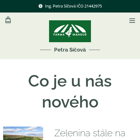
Ing. Petra Síčová IČO 21442975
Petra Síčová
Co je u nás
nového
Zelenina stále na