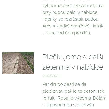
vyhlížíme déšť. Tykve rostou a
brzy budou další v nabídce.
Papriky se rozrůstají. Budou
Amy a sladký oranžový Hamík
- super odrůda pro děti.
Plečkujeme a další
zelenina v nabídce
05.08.2025
Pár dní po dešti se dá
plečkovat, pak je to beton. Tak
fofruju. Řepa je výborná. Dělám
si ji povařenou s olivovým