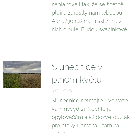
naplánovali tak, že se špatně
plejí a zarostly nám lebedou.
Ale už je rušíme a sklizime z
nich cibule. Budou svačinkové.
😉
Slunečnice v
plném květu
15.07.2025
Slunečnice netrhejte - ve váze
vám nevydrží. Nechte je
opylovačům a až dokvetou, tak
pro ptáky. Pomáhají nám na