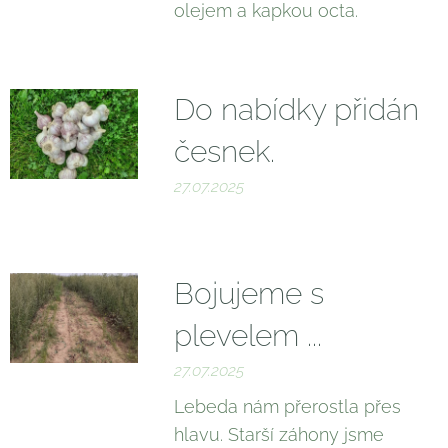
olejem a kapkou octa. 🙂
Do nabídky přidán
česnek.
27.07.2025
Bojujeme s
plevelem ...
27.07.2025
Lebeda nám přerostla přes
hlavu. Starší záhony jsme