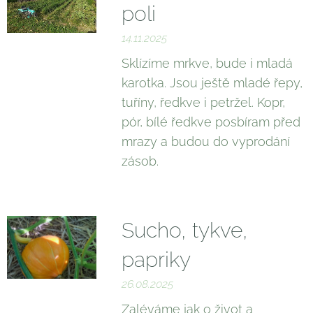
poli
14.11.2025
Sklízíme mrkve, bude i mladá
karotka. Jsou ještě mladé řepy,
tuříny, ředkve i petržel. Kopr,
pór, bílé ředkve posbíram před
mrazy a budou do vyprodání
zásob.
Sucho, tykve,
papriky
26.08.2025
Zaléváme jak o život a