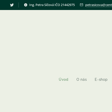
Ing. Petra Síčová IČO 21442975
petrasicova@cent
Úvod
O nás
E-shop