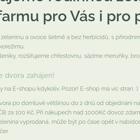
armu pro Vás i pro 
zeleninu a ovoce šetrně a bez herbicidů, s přirodní
korežimu.
leníky, rozšiřujeme chřestovnu, sázíme meruňky, bro
e dvora zahájen!
 na E-shopu kdykoliv. Pozor! E-shop má víc stran. :)
vora po domluvě většinou do 2 dnů od objednání n
ČB za 100 Kč. Při nákupech nad 1000Kč dovoz zdar
elenina vyprodaná, může být po čase opět v nabídce.
čer.