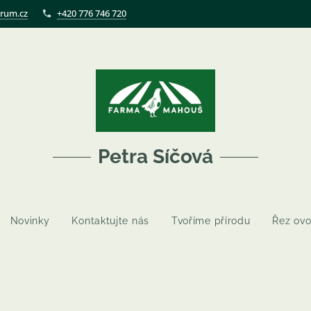
rum.cz
+420 776 746 720
Petra Síčová
Novinky
Kontaktujte nás
Tvoříme přírodu
Řez ovo