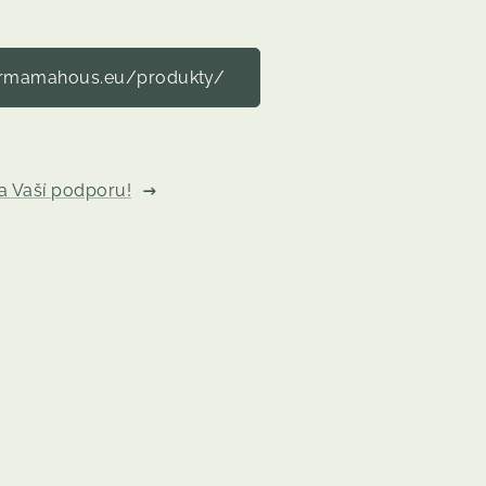
rmamahous.eu/produkty/
a Vaší podporu!