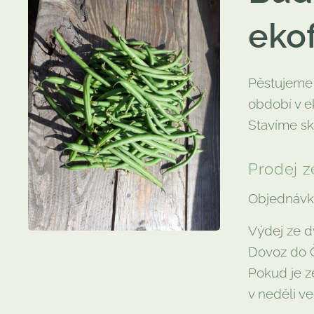
ekof
Pěstujeme 
období v e
Stavíme sk
Prodej z
Objednávky
Výdej ze d
Dovoz do 
Pokud je z
v neděli ve